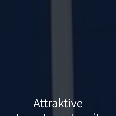
A
ttraktive