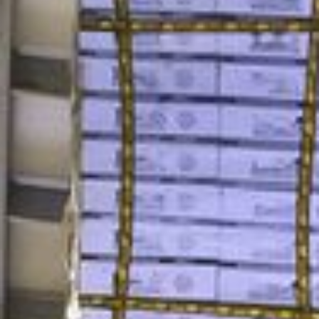
freundliche helle Räume.
ANBINDUNG ZU DRESDEN
Schnelle Anbindung an die Hauptstraße in die
Landeshauptstadt nach Dresden.
WERBEWIRKSAM AN DER HAUPTSTRASSE
Gute Möglichkeit von effektiven Werbemaßnahmen