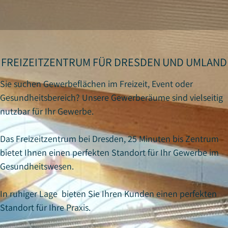
FREIZEITZENTRUM FÜR DRESDEN UND UMLAND
Sie suchen Gewerbeflächen im Freizeit, Event oder
Gesundheitsbereich? Unsere Gewerberäume sind vielseitig
nutzbar für Ihr Gewerbe.
Das Freizeitzentrum bei Dresden, 25 Minuten bis Zentrum
bietet Ihnen einen perfekten Standort für Ihr Gewerbe im
Gesundheitswesen.
In ruhiger Lage bieten Sie Ihren Kunden einen perfekten
Standort für Ihre Praxis.