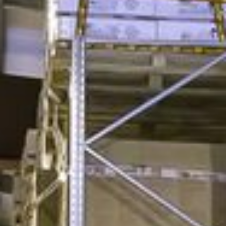
an stark frenquentierter Hauptstraße.
PARKPLÄTZE VORHANDEN
Für Ihre Kunden / Patienten haben wir auf dem
Gelände
außreichend Parkplätze.
WOHNRAUM