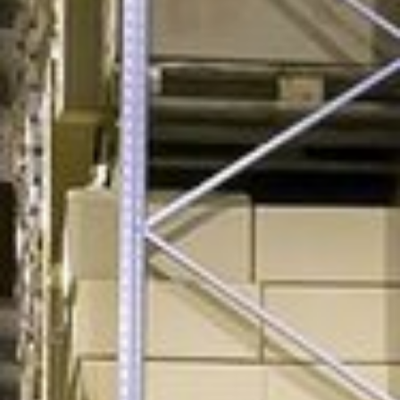
Sie wollen als Betreiber / Inhaber nicht täglich
weit zur Arbeit fahren?
Dann haben Sie die Möglichkeit, eine Wohnung auf
dem Gelände anzumieten.
ENERGIEEFFIZIENZ
Wir legen Wert auf niedrige Energiekosten durch
Energieeffizienzanlage, LED Beleuchtung, moderne
Elektroanlagen, effiziente Pumpen und
ein effizientes Heizssystem.